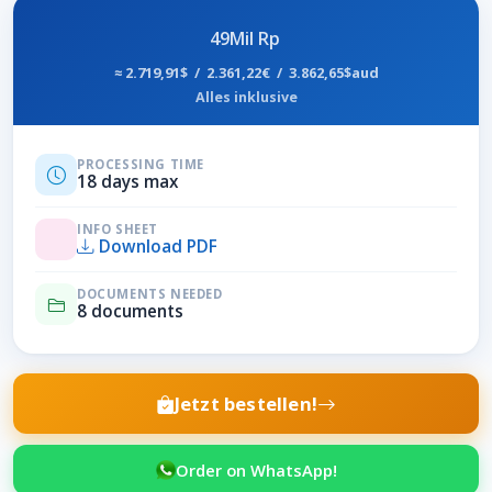
49Mil Rp
≈ 2.719,91$ / 2.361,22€ / 3.862,65$aud
Alles inklusive
PROCESSING TIME
18 days max
INFO SHEET
Download PDF
DOCUMENTS NEEDED
8 documents
Jetzt bestellen!
Order on WhatsApp!