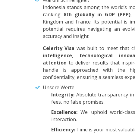
Warum Schnelligkeit
Indonesia stands among the world’s m
ranking
8th globally in GDP (PPP)
,
Kingdom and France. Its potential is i
potential requires navigating an evol
accuracy and insight.
Celerity Visa
was built to meet that 
intelligence
,
technological innova
attention
to deliver results that inspi
handle is approached with the hi
confidentiality, ensuring a seamless exper
Unsere Werte
Integrity:
Absolute transparency in
fees, no false promises.
Excellence:
We uphold world-class 
interaction.
Efficiency:
Time is your most valuable