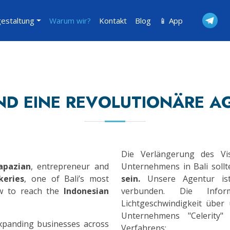
gestaltung
Warum wir?
Kontakt
Blog
📱 App
IND EINE REVOLUTIONÄRE A
Die Verlängerung des V
apazian
, entrepreneur and
Unternehmens in Bali soll
keries
, one of Bali’s most
sein.
Unsere Agentur ist 
w to reach the
Indonesian
verbunden. Die Info
Lichtgeschwindigkeit über
Unternehmens "Celerity"
xpanding businesses across
Verfahrens: