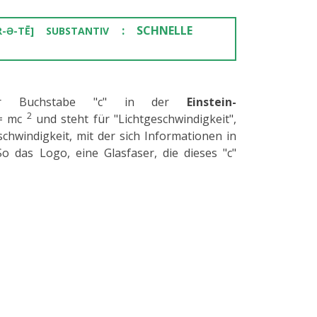
: SCHNELLE
ER-Ə-TĒ] SUBSTANTIV
 der Buchstabe "c" in der
Einstein-
2
 = mc
und steht für "Lichtgeschwindigkeit",
schwindigkeit, mit der sich Informationen in
o das Logo, eine Glasfaser, die dieses "c"