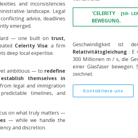
exities and inconsistencies
inistrative landscape. Legal
'CELERITY
[SƏ-ˈL
conflicting advice, deadlines
BEWEGUNG.
ently emerged.
dard — one built on
trust,
Geschwindigkeit ist
eated
Celerity Visa
: a firm
Relativitätsgleichung
: E
s deep local expertise.
300 Millionen m / s, die Ge
einer Glasfaser bewegen. S
 yet ambitious — to
redefine
zeichnet.
establish themselves in
 from legal and immigration
Kontaktiere uns
predictable timelines, and
ocus on what truly matters —
ses
— while we handle the
iency and discretion.