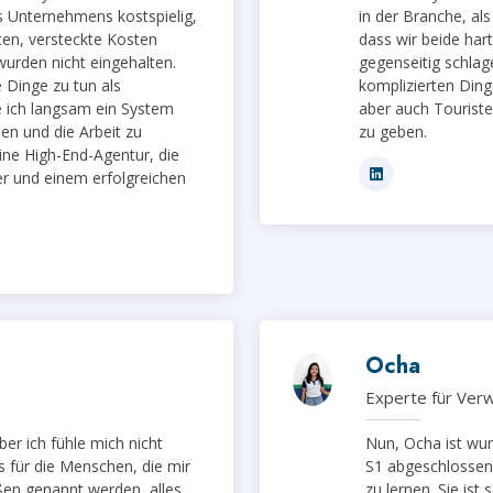
s Unternehmens kostspielig,
in der Branche, als
en, versteckte Kosten
dass wir beide har
urden nicht eingehalten.
gegenseitig schlag
 Dinge zu tun als
komplizierten Ding
e ich langsam ein System
aber auch Touriste
en und die Arbeit zu
zu geben.
eine High-End-Agentur, die
r und einem erfolgreichen
Ocha
Experte für Ver
aber ich fühle mich nicht
Nun, Ocha ist wun
s für die Menschen, die mir
S1 abgeschlossen, s
ßen genannt werden, alles
zu lernen. Sie ist