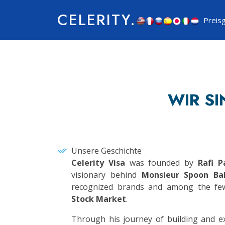
CELERITY.
Preis
WIR S
Unsere Geschichte
Celerity Visa
was founded by
Rafi P
visionary behind
Monsieur Spoon Ba
recognized brands and among the fe
Stock Market
.
Through his journey of building and e