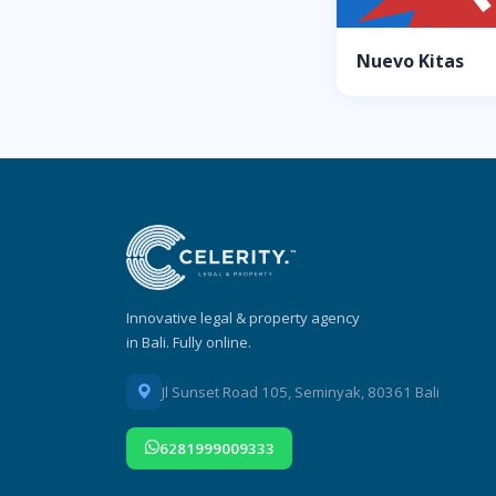
Nuevo Kitas
Innovative legal & property agency
in Bali. Fully online.
Jl Sunset Road 105, Seminyak, 80361 Bali
6281999009333