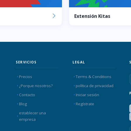
Extensión Kitas
SERVICIOS
LEGAL
Precios
Terms & Conditions
¿Porque nosotros?
política de privacidad
Contacto
Iniciar sesión
Blog
Regístrate
establecer una
empresa