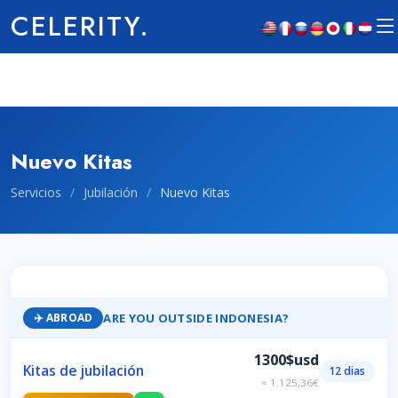
CELERITY.
Nuevo Kitas
Servicios
/
Jubilación
/
Nuevo Kitas
ARE YOU OUTSIDE INDONESIA?
✈️ ABROAD
1300$usd
Kitas de jubilación
12 dias
≈ 1.125,36€