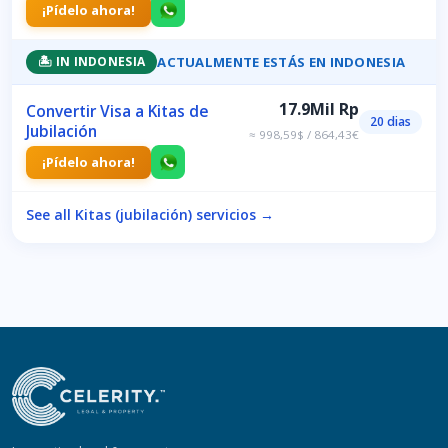
¡Pídelo ahora!
ACTUALMENTE ESTÁS EN INDONESIA
🏝️ IN INDONESIA
17.9Mil Rp
Convertir Visa a Kitas de
20 dias
Jubilación
≈ 998,59$ / 864,43€
¡Pídelo ahora!
See all Kitas (jubilación) servicios →