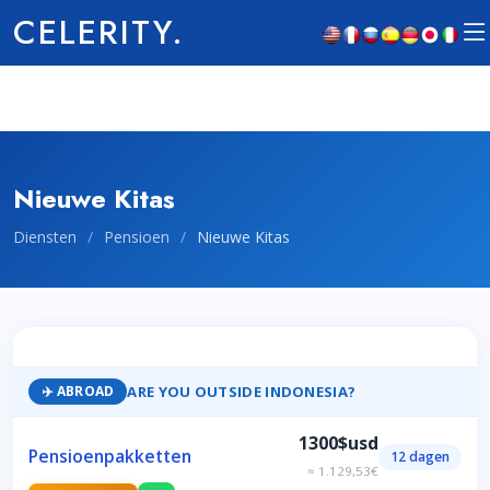
CELERITY.
Nieuwe Kitas
Diensten
/
Pensioen
/
Nieuwe Kitas
ARE YOU OUTSIDE INDONESIA?
✈️ ABROAD
1300$usd
Pensioenpakketten
12 dagen
≈ 1.129,53€