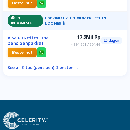
Bestel nu!
U BEVINDT ZICH MOMENTEEL IN
🏝️ IN
INDONESIA
INDONESIË
17.9Mil Rp
Visa omzetten naar
20 dagen
pensioenpakket
≈ 994,86$ / 864,4€
Bestel nu!
See all Kitas (pensioen) Diensten →