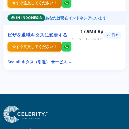
今すぐ注文してください！
あなたは現在インドネシアにいます
🏝️ IN INDONESIA
17.9Mil Rp
ビザを退職キタスに変更する
20 日々
≈ 998,59$ / 864,43€
今すぐ注文してください！
See all キタス（引退） サービス →