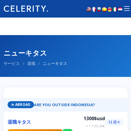
CELERITY.
ニューキタス
サービス
/
退職
/
ニューキタス
ARE YOU OUTSIDE INDONESIA?
✈️ ABROAD
1300$usd
退職キタス
12 日々
≈ 1.125,36€