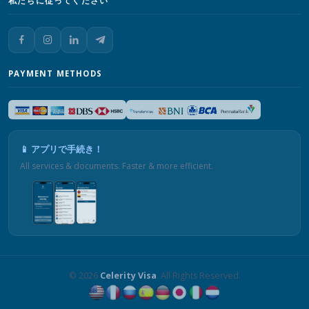
私たちに従ってください
PAYMENT METHODS
📱 アプリで手続き！
All services & documents. Faster & more efficient.
© 2026
Celerity Visa
. All Rights Reserved.