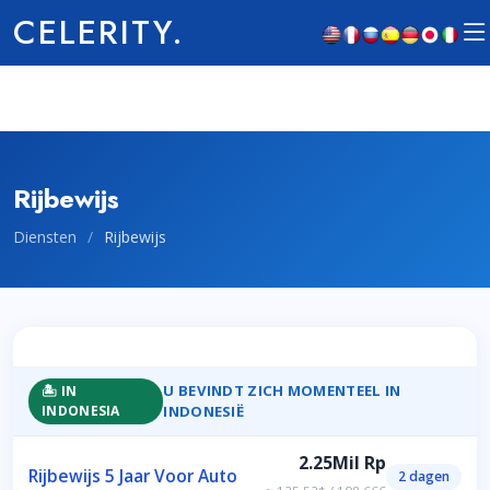
CELERITY.
Rijbewijs
Diensten
/
Rijbewijs
U BEVINDT ZICH MOMENTEEL IN
🏝️ IN
INDONESIA
INDONESIË
2.25Mil Rp
Rijbewijs 5 Jaar Voor Auto
2 dagen