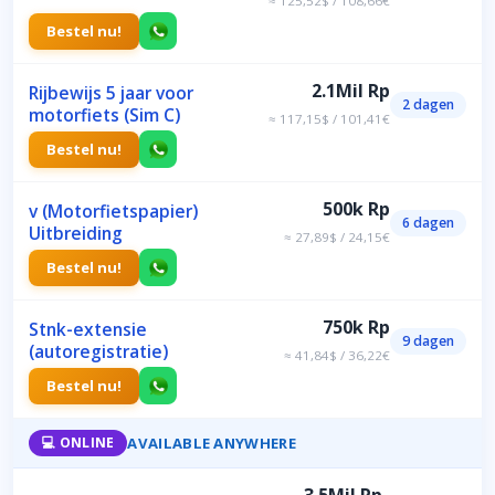
≈ 125,52$ / 108,66€
Bestel nu!
2.1Mil Rp
Rijbewijs 5 jaar voor
2 dagen
motorfiets (Sim C)
≈ 117,15$ / 101,41€
Bestel nu!
500k Rp
v (Motorfietspapier)
6 dagen
Uitbreiding
≈ 27,89$ / 24,15€
Bestel nu!
750k Rp
Stnk-extensie
9 dagen
(autoregistratie)
≈ 41,84$ / 36,22€
Bestel nu!
AVAILABLE ANYWHERE
💻 ONLINE