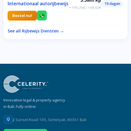
3.5Mil Rp
Internationaal autorijbewijs
19 dagen
≈ 195,25$ / 169,02€
Bestel nu!
See all Rijbewijs Diensten →
Innovative legal & property agency
in Bali. Fully online.
Jl Sunset Road 105, Seminyak, 80361 Bali