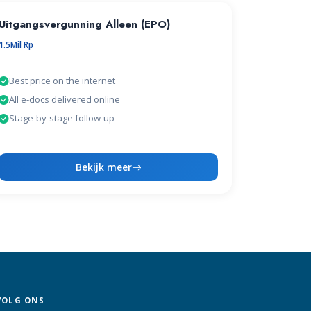
Uitgangsvergunning Alleen (EPO)
1.5Mil Rp
Best price on the internet
All e-docs delivered online
Stage-by-stage follow-up
Bekijk meer
VOLG ONS