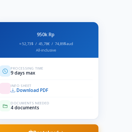
950k Rp
≈ 52,73$ / 45,78€ / 74,89$aud
All-inclusive
PROCESSING TIME
9 days max
INFO SHEET
Download PDF
DOCUMENTS NEEDED
4 documents