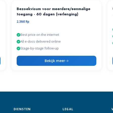
Bezoekvisum voor meerdere/eenmalige
toegang - 60 dagen (verlenging)
2.3Mil Rp
Best price on the internet
All e-docs delivered online
Stage-by-stage follow-up
Bekijk meer
DIENSTEN
LEGAL