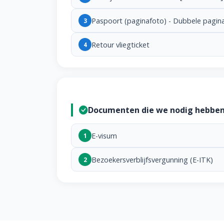
Paspoort (paginafoto) - Dubbele pagin
3
Retour vliegticket
4
Documenten die we nodig hebbe
E-visum
1
Bezoekersverblijfsvergunning (E-ITK)
2