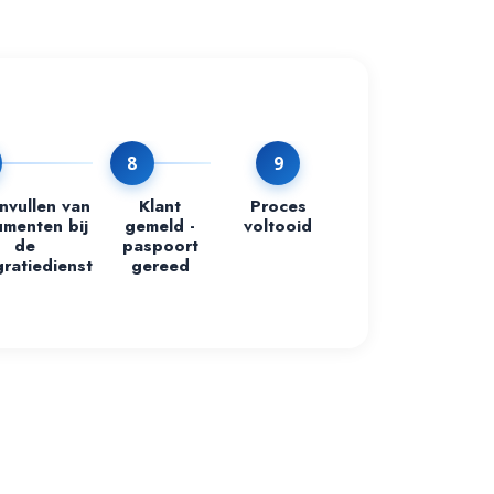
8
9
invullen van
Klant
Proces
menten bij
gemeld -
voltooid
de
paspoort
ratiedienst
gereed