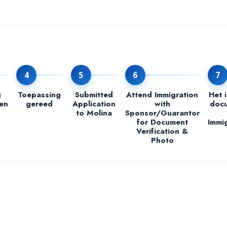
4
5
6
7
g
Toepassing
Submitted
Attend Immigration
Het 
en
gereed
Application
with
docu
to Molina
Sponsor/Guarantor
for Document
Immig
Verification &
Photo