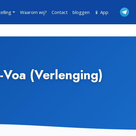
telling
Waarom wij?
Contact
bloggen
📱 App
E-Voa (Verlenging)