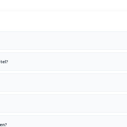
tel?
den?