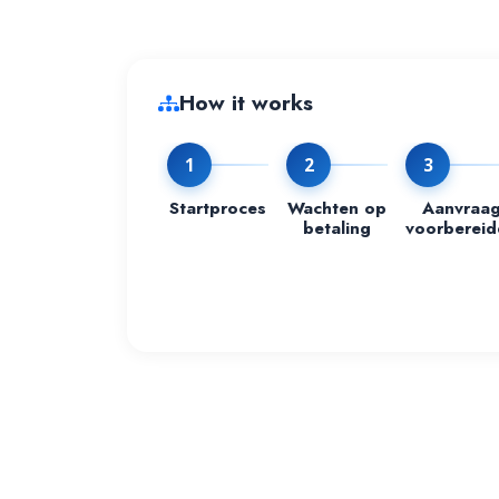
How it works
1
2
3
Startproces
Wachten op
Aanvraa
betaling
voorbereid