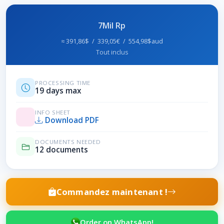
7Mil Rp
≈ 391,86$ / 339,05€ / 554,98$aud
Tout inclus
PROCESSING TIME
19 days max
INFO SHEET
Download PDF
DOCUMENTS NEEDED
12 documents
Commandez maintenant !
Order on WhatsApp!