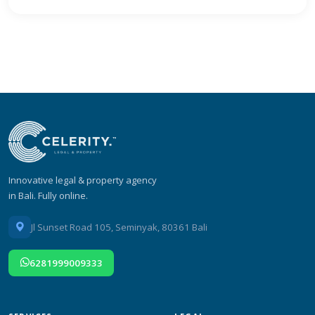
Innovative legal & property agency
in Bali. Fully online.
Jl Sunset Road 105, Seminyak, 80361 Bali
6281999009333