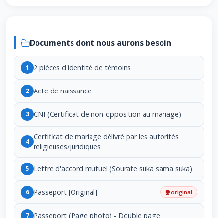
Documents dont nous aurons besoin
2 pièces d'identité de témoins
1
Acte de naissance
2
CNI (Certificat de non-opposition au mariage)
3
Certificat de mariage délivré par les autorités
4
religieuses/juridiques
Lettre d'accord mutuel (Sourate suka sama suka)
5
Passeport [Original]
6
original
Passeport (Page photo) - Double page
7