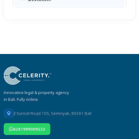
Innovative legal & property agency
in Bali. Fully online.
Jl Sunset Road 105, Seminyak, 80361 Bali
6281999009333