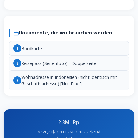
Dokumente, die wir brauchen werden
Bordkarte
1
Reisepass (Seitenfoto) - Doppelseite
2
Wohnadresse in Indonesien (nicht identisch mit
3
Geschäftsadresse) [Nur Text]
2.3Mil Rp
≈ 128,23$ / 111,26€ / 182,27$aud