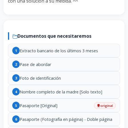
con una solución a su medida. ^^
Documentos que necesitaremos
Extracto bancario de los últimos 3 meses
1
Pase de abordar
2
Foto de identificación
3
Nombre completo de la madre [Solo texto]
4
Pasaporte [Original]
5
original
Pasaporte (Fotografía en página) - Doble página
6