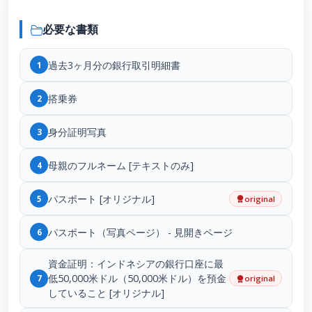
必要な書類
過去3ヶ月分の銀行取引明細書
1
搭乗券
2
身分証明写真
3
母親のフルネーム [テキストのみ]
4
パスポート [オリジナル]
5
original
パスポート（写真ページ） - 見開きページ
6
資金証明：インドネシアの銀行口座に最
低50,000米ドル（50,000米ドル）を預金
7
original
していること [オリジナル]