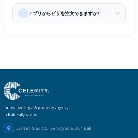
アプリからビザを注文できますか?
Innovative legal & property agency
in Bali. Fully online.
Jl Sunset Road 105, Seminyak, 80361 Bali