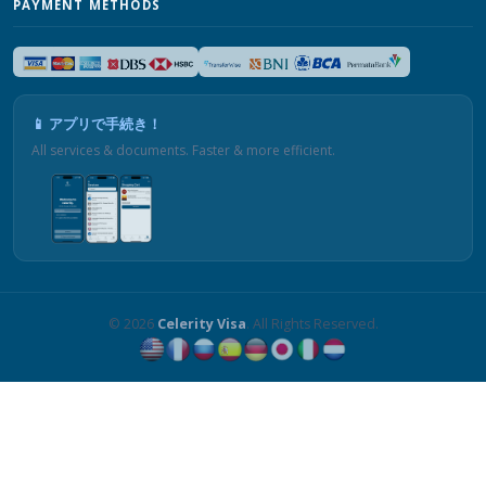
PAYMENT METHODS
📱 アプリで手続き！
All services & documents. Faster & more efficient.
© 2026
Celerity Visa
. All Rights Reserved.