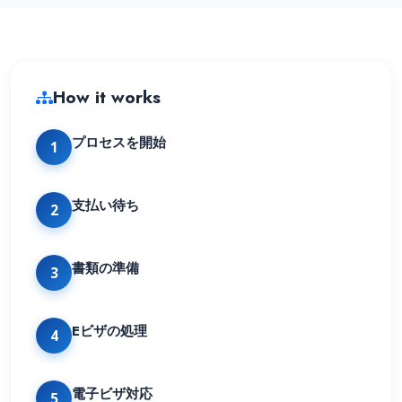
How it works
プロセスを開始
1
支払い待ち
2
書類の準備
3
Eビザの処理
4
電子ビザ対応
5