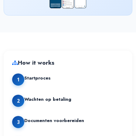
How it works
Startproces
1
Wachten op betaling
2
Documenten voorbereiden
3