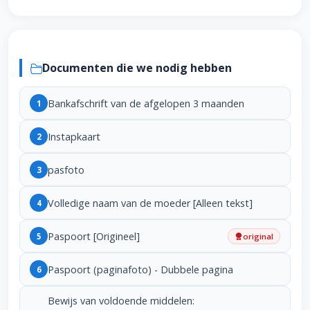
Documenten die we nodig hebben
Bankafschrift van de afgelopen 3 maanden
1
Instapkaart
2
pasfoto
3
Volledige naam van de moeder [Alleen tekst]
4
Paspoort [Origineel]
5
original
Paspoort (paginafoto) - Dubbele pagina
6
Bewijs van voldoende middelen: