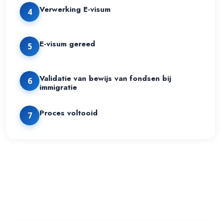
Verwerking E-visum
4
E-visum gereed
5
Validatie van bewijs van fondsen bij
6
immigratie
Proces voltooid
7