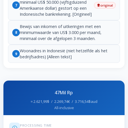
minimaal US$ 50.000 (vijftigduizend
7
original
Amerikaanse dollar) gestort op een
Indonesische bankrekening. [Origineel]
Bewijs van inkomen of uitkeringen met een
minimumwaarde van US$ 3.000 per maand,
8
minimaal over de afgelopen 3 maanden.
Woonadres in Indonesië (niet hetzelfde als het
9
bedrijfsadres) [Alleen tekst]
47Mil Rp
≈ 2.621,99$ / 2.269,74€ / 3.716,54$aud
All-inclusive
PROCESSING TIME