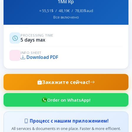
1Mil Rp
≈ 55,51$ / 48,19€ / 78,83$aud
Все включено
PROCESSING TIME
5 days max
INFO SHEET
Download PDF
Закажите сейчас!
Order on WhatsApp!
Процесс с нашим приложением!
All services & documents in one place. Faster & more efficient.