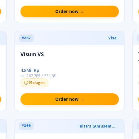
Order now →
Visa
#287
Visum VS
4.8Mil Rp
ca. 267,78$ / 231,8€
19 dagen
Order now →
Kita's (Amusement)
#300