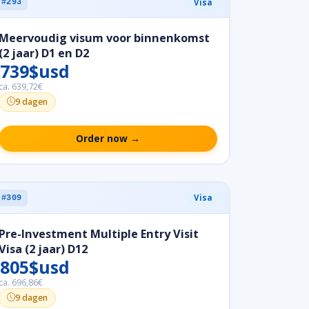
Visa
#293
Meervoudig visum voor binnenkomst
(2 jaar) D1 en D2
739$usd
ca. 639,72€
9 dagen
Order now →
Visa
#309
Pre-Investment Multiple Entry Visit
Visa (2 jaar) D12
805$usd
ca. 696,86€
9 dagen