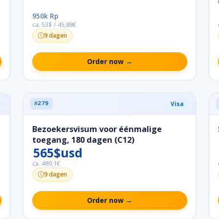
950k Rp
ca. 53$ / 45,88€
9 dagen
Order now →
Visa
#279
Bezoekersvisum voor éénmalige
toegang, 180 dagen (C12)
565$usd
ca. 489,1€
9 dagen
Order now →