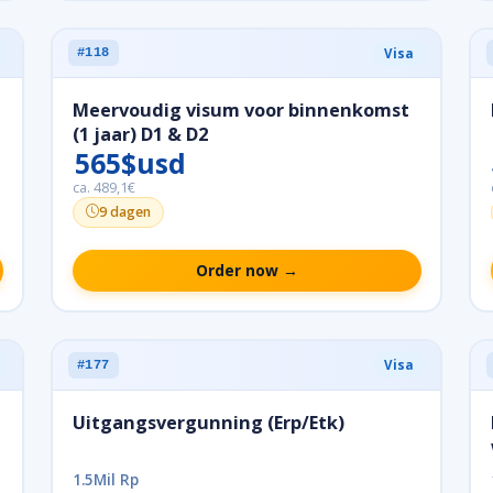
Visa
#118
Meervoudig visum voor binnenkomst
(1 jaar) D1 & D2
565$usd
ca. 489,1€
9 dagen
Order now →
Visa
#177
Uitgangsvergunning (Erp/Etk)
1.5Mil Rp