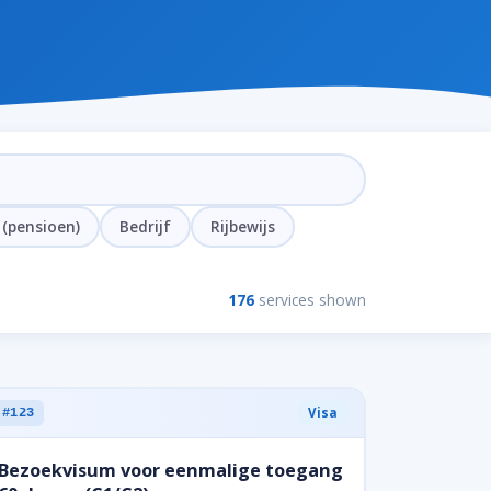
 (pensioen)
Bedrijf
Rijbewijs
176
services shown
Visa
#123
Bezoekvisum voor eenmalige toegang