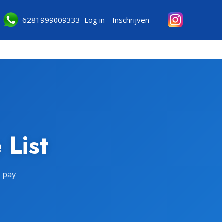
6281999009333
Log in
Inschrijven
 List
u pay