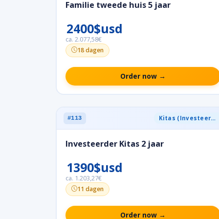
Familie tweede huis 5 jaar
2400$usd
ca. 2.077,58€
18 dagen
Order now →
Kitas (Investeerder)
#113
Investeerder Kitas 2 jaar
1390$usd
ca. 1.203,27€
11 dagen
Order now →