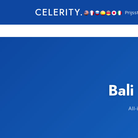
CELERITY.
Prijss
Bali
All-