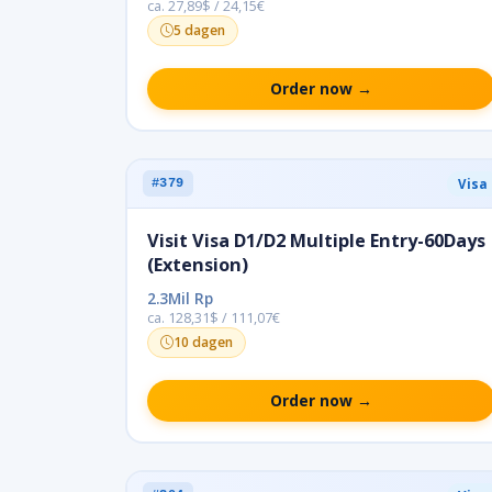
ca. 27,89$ / 24,15€
5 dagen
Order now →
Visa
#379
Visit Visa D1/D2 Multiple Entry-60Days
(Extension)
2.3Mil Rp
ca. 128,31$ / 111,07€
10 dagen
Order now →