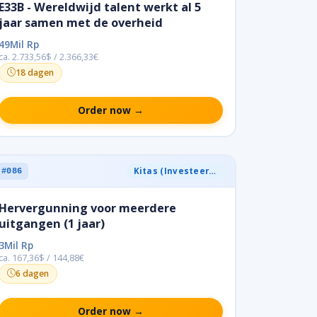
E33B - Wereldwijd talent werkt al 5
jaar samen met de overheid
49Mil Rp
ca. 2.733,56$ / 2.366,33€
18 dagen
Order now →
Kitas (Investeerder)
#086
Hervergunning voor meerdere
uitgangen (1 jaar)
3Mil Rp
ca. 167,36$ / 144,88€
6 dagen
Order now →