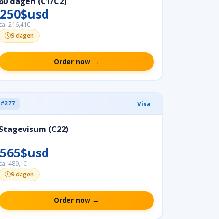
60 dagen (C1/C2)
250$usd
ca. 216,41€
9 dagen
Order now →
Visa
#277
Stagevisum (C22)
565$usd
ca. 489,1€
9 dagen
Order now →