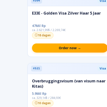
Visa
#304
E33E - Golden Visa Zilver Haar 5 Jaar
47Mil Rp
ca. 2.621,99$ / 2.269,74€
18 dagen
Order now →
Visa
#321
Overbruggingsvisum (van visum naar
Kitas)
5.9Mil Rp
ca. 329,14$ / 284,93€
10 dagen