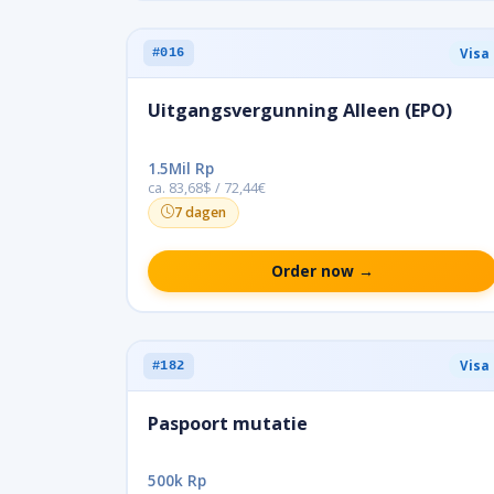
Visa
#016
Uitgangsvergunning Alleen (EPO)
1.5Mil Rp
ca. 83,68$ / 72,44€
7 dagen
Order now →
Visa
#182
Paspoort mutatie
500k Rp