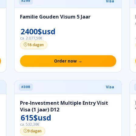
Visa
#299
Familie Gouden Visum 5 Jaar
2400$usd
ca. 2.077,58€
18 dagen
Order now →
Visa
#308
Pre-Investment Multiple Entry Visit
Visa (1 jaar) D12
615$usd
ca. 532,38€
9 dagen