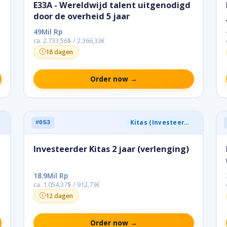
E33A - Wereldwijd talent uitgenodigd
door de overheid 5 jaar
49Mil Rp
ca. 2.733,56$ / 2.366,33€
18 dagen
Order now →
Kitas (Investeerder)
#053
Investeerder Kitas 2 jaar (verlenging)
18.9Mil Rp
ca. 1.054,37$ / 912,73€
12 dagen
Order now →