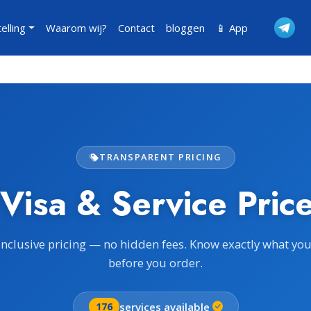
telling
Waarom wij?
Contact
bloggen
📱 App
TRANSPARENT PRICING
 Visa & Service Price
inclusive pricing — no hidden fees. Know exactly what yo
before you order.
services available
176