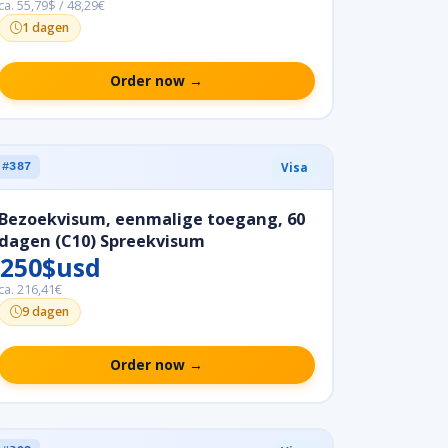
ca. 55,79$ / 48,29€
1 dagen
Order now →
Visa
#387
Bezoekvisum, eenmalige toegang, 60
dagen (C10) Spreekvisum
250$usd
ca. 216,41€
9 dagen
Order now →