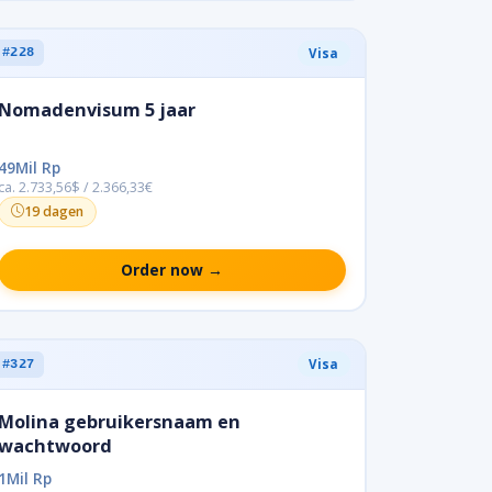
Visa
#228
Nomadenvisum 5 jaar
49Mil Rp
ca. 2.733,56$ / 2.366,33€
19 dagen
Order now →
Visa
#327
Molina gebruikersnaam en
wachtwoord
1Mil Rp