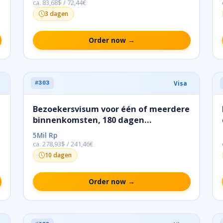
ca. 83,68$ / 72,44€
3 dagen
Order now →
Visa
#303
Bezoekersvisum voor één of meerdere
binnenkomsten, 180 dagen
(verlenging mogelijk)
5Mil Rp
ca. 278,93$ / 241,46€
10 dagen
Order now →