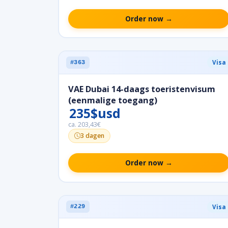
Order now →
Visa
#363
VAE Dubai 14-daags toeristenvisum
(eenmalige toegang)
235$usd
ca. 203,43€
3 dagen
Order now →
Visa
#229