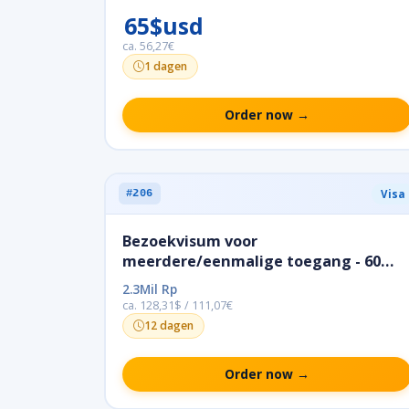
65$usd
ca. 56,27€
1 dagen
Order now →
Visa
#206
Bezoekvisum voor
meerdere/eenmalige toegang - 60
dagen (verlenging)
2.3Mil Rp
ca. 128,31$ / 111,07€
12 dagen
Order now →