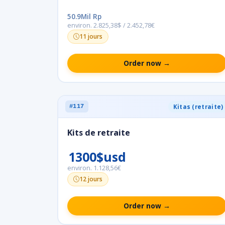
50.9Mil Rp
environ. 2.825,38$ / 2.452,78€
11 jours
Order now →
Kitas (retraite)
#117
Kits de retraite
1300$usd
environ. 1.128,56€
12 jours
Order now →