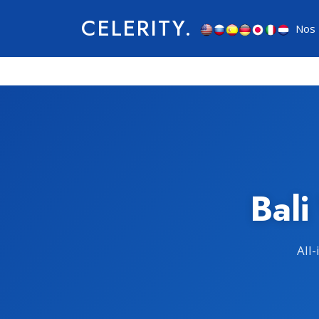
CELERITY.
Nos 
Bali
All-