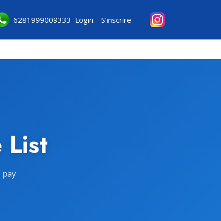
6281999009333
Login
S'inscrire
 List
u pay