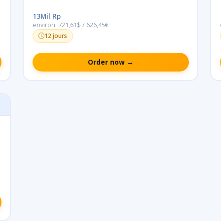
13Mil Rp
environ. 721,61$ / 626,45€
12 jours
Order now →