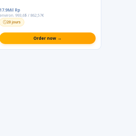
17.9Mil Rp
environ. 993,6$ / 862,57€
20 jours
Order now →