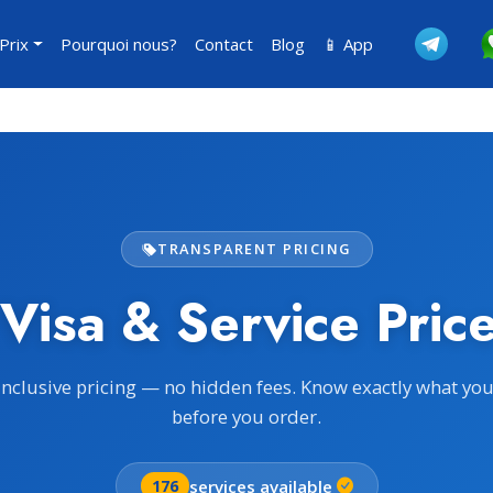
Prix
Pourquoi nous?
Contact
Blog
📱 App
TRANSPARENT PRICING
 Visa & Service Price
inclusive pricing — no hidden fees. Know exactly what yo
before you order.
services available
176