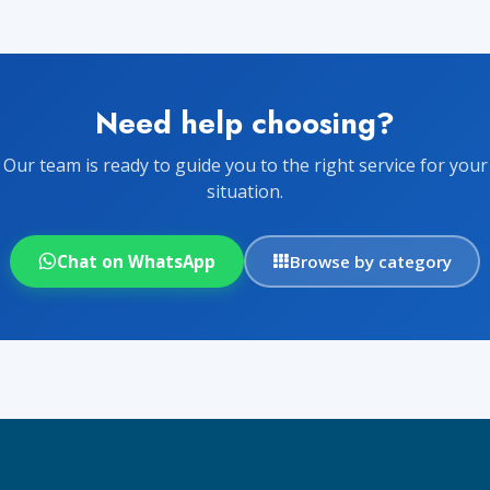
Need help choosing?
Our team is ready to guide you to the right service for your
situation.
Chat on WhatsApp
Browse by category