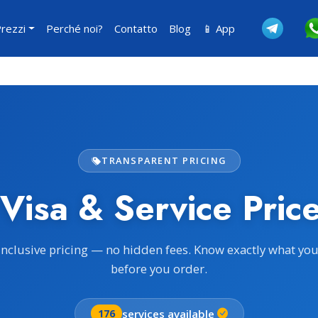
rezzi
Perché noi?
Contatto
Blog
📱 App
TRANSPARENT PRICING
 Visa & Service Price
inclusive pricing — no hidden fees. Know exactly what yo
before you order.
services available
176