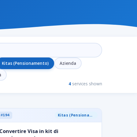
Kitas (Pensionamento)
Azienda
à
4
services shown
Kitas (Pensionamento)
#194
Convertire Visa in kit di