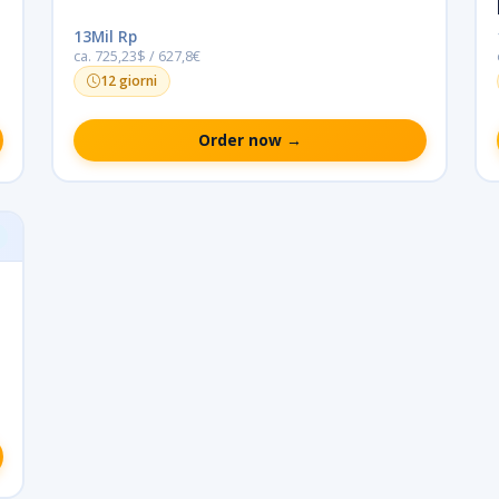
13Mil Rp
ca. 725,23$ / 627,8€
12 giorni
Order now →