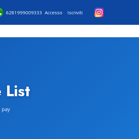
6281999009333
Accesso
Iscriviti
 List
u pay