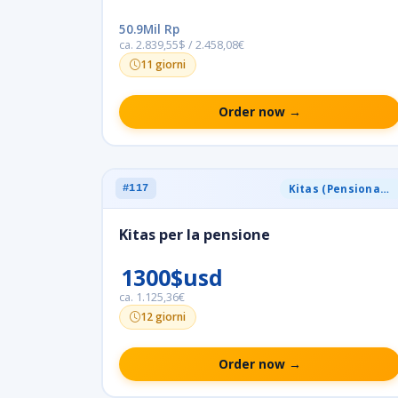
50.9Mil Rp
ca. 2.839,55$ / 2.458,08€
11 giorni
Order now →
Kitas (Pensionamento)
#117
Kitas per la pensione
1300$usd
ca. 1.125,36€
12 giorni
Order now →