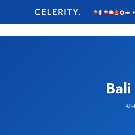
CELERITY.
P
Bali
All-