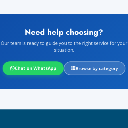
Need help choosing?
Our team is ready to guide you to the right service for your
situation.
Chat on WhatsApp
Browse by category