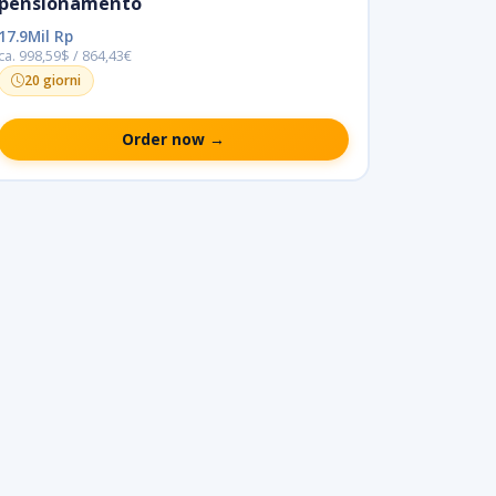
pensionamento
17.9Mil Rp
ca. 998,59$ / 864,43€
20 giorni
Order now →